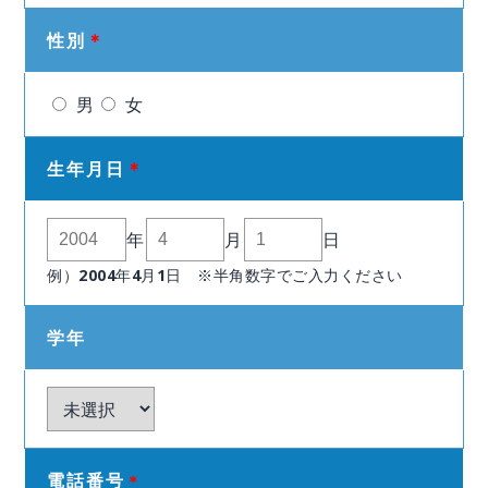
性別
＊
男
女
生年月日
＊
年
月
日
例）2004年4月1日 ※半角数字でご入力ください
学年
電話番号
＊