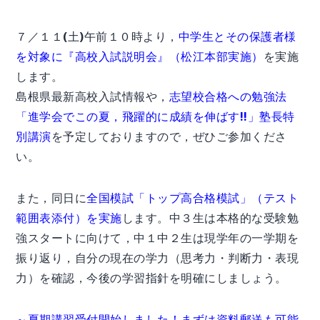
７／１１(土)午前１０時より，
中学生とその保護者様
を対象に『高校入試説明会』（松江本部実施）
を実施
します。
島根県最新高校入試情報や，
志望校合格への勉強法
「進学会でこの夏，飛躍的に成績を伸ばす!!」塾長特
別講演
を予定しておりますので，ぜひご参加くださ
い。
また，同日に
全国模試「トップ高合格模試」（テスト
範囲表添付）を実施
します。中３生は本格的な受験勉
強スタートに向けて，中１中２生は現学年の一学期を
振り返り，自分の現在の学力（思考力・判断力・表現
力）を確認，今後の学習指針を明確にしましょう。
～夏期講習受付開始しました！まずは資料郵送も可能