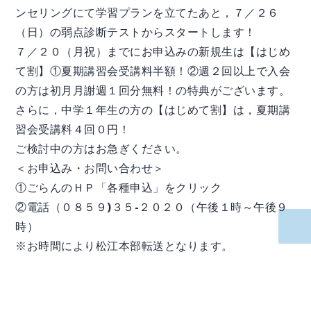
ンセリングにて学習プランを立てたあと，７／２６
（日）の弱点診断テストからスタートします！
７／２０（月祝）までにお申込みの新規生は【はじめ
て割】①夏期講習会受講料半額！②週２回以上で入会
の方は初月月謝週１回分無料！の特典がございます。
さらに，中学１年生の方の【はじめて割】は，夏期講
習会受講料４回０円！
ご検討中の方はお急ぎください。
＜お申込み・お問い合わせ＞
①ごらんのＨＰ「各種申込」をクリック
②電話（０８５９)３５-２０２０（午後１時～午後９
時）
※お時間により松江本部転送となります。