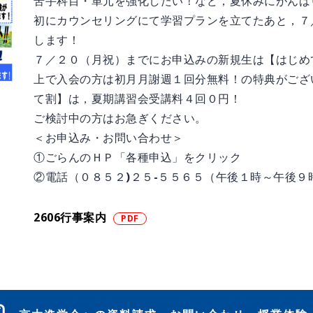
苦手科目・単元を強化したい！など，夏休みにがんば
初にカウンセリングにて学習プランを立てたあと，７
します！
７／２０（月祝）までにお申込みの新規生は【はじめ
上で入会の方は初月月謝週１回分無料！の特典がござ
て割】は，夏期講習会受講料４回０円！
ご検討中の方はお急ぎください。
＜お申込み・お問い合わせ＞
①ごらんのＨＰ「各種申込」をクリック
②電話（０８５２)２５-５５６５（午後１時～午後９
2606行事案内