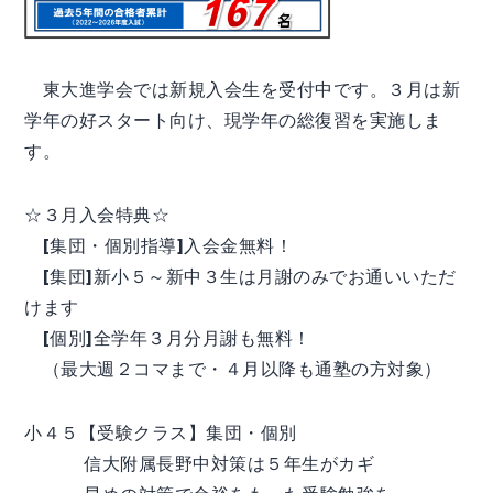
東大進学会では新規入会生を受付中です。３月は新
学年の好スタート向け、現学年の総復習を実施しま
す。
☆３月入会特典☆
[集団・個別指導]入会金無料！
[集団]新小５～新中３生は月謝のみでお通いいただ
けます
[個別]全学年３月分月謝も無料！
（最大週２コマまで・４月以降も通塾の方対象）
小４５【受験クラス】集団・個別
信大附属長野中対策は５年生がカギ