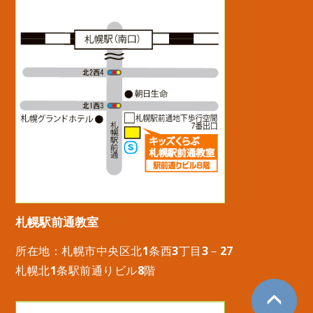
札幌駅前通教室
所在地：札幌市中央区北1条西3丁目3－27
札幌北1条駅前通りビル8階