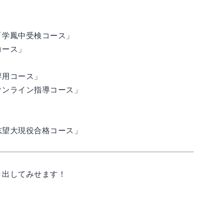
「学鳳中受検コース」
コース」
専用コース」
オンライン指導コース」
志望大現役合格コース」
き出してみせます！