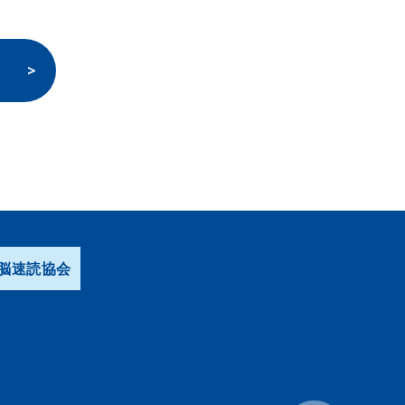
験
脳速読協会