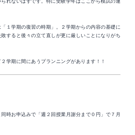
いられないはずです。特に受験学年はここから模試の連
は「１学期の復習の時期」。２学期からの内容の基礎に
失敗すると後々の立て直しが更に厳しいことになりがち
て２学期に間にあうプランニングがあります！！
と同時お申込みで「週２回授業月謝分まで０円」で７月