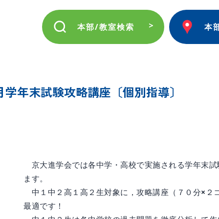
本部/教室検索
本
月学年末試験攻略講座〔個別指導〕
京大進学会では各中学・高校で実施される学年末試
ます。
中１中２高１高２生対象に，攻略講座（７０分×２
最適です！