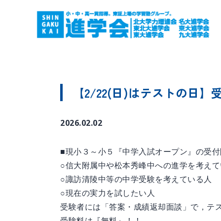
【2/22(日)はテストの日
2026.02.02
■現小３～小５『中学入試オープン』の受付
○信大附属中や松本秀峰中への進学を考えて
○諏訪清陵中等の中学受験を考えている人
○現在の実力を試したい人
受験者には「答案・成績返却面談」で，テ
受験料は『無料』！！