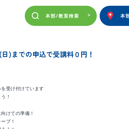
本部/教室検索
本
1(日)までの申込で受講料０円！
みを受け付けています
ょう！
に向けての準備！
キープ！