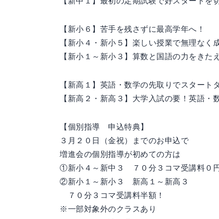
【新中１】最初の定期試験で好スタートを
【新小６】苦手を残さずに最高学年へ！
【新小４・新小５】楽しい授業で無理なく
【新小１～新小３】算数と国語の力をきた
【新高１】英語・数学の先取りでスタート
【新高２・新高３】大学入試の要！英語・
【個別指導 申込特典】
３月２０日（金祝）までのお申込で
増進会の個別指導が初めての方は
①新小４～新中３ ７０分３コマ受講料０
②新小１～新小３ 新高１～新高３
７０分３コマ受講料半額！
※一部対象外のクラスあり