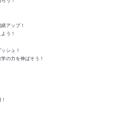
切ろう！
成績アップ！
えよう！
ダッシュ！
数学の力を伸ばそう！
円！