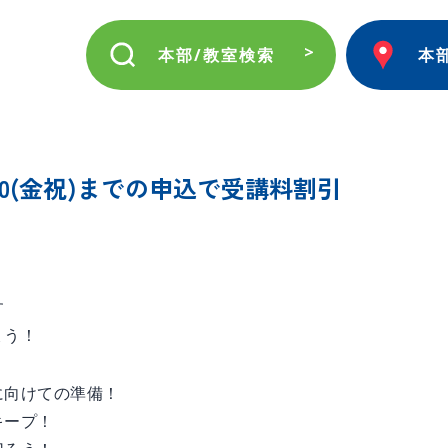
本部/教室検索
本
0(金祝)までの申込で受講料割引
す
ょう！
に向けての準備！
キープ！