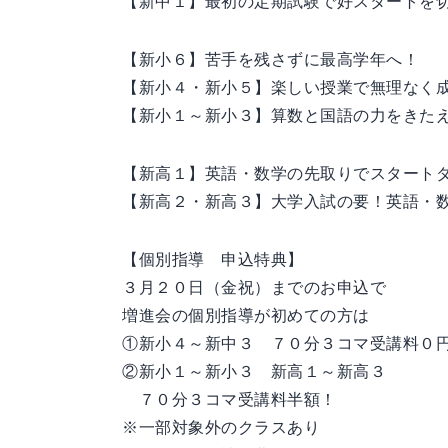
【新中１】最初の定期試験で好スタートを
【新小６】苦手を残さずに最高学年へ！
【新小４・新小５】楽しい授業で無理なく
【新小１～新小３】算数と国語の力をきた
【新高１】英語・数学の先取りでスタート
【新高２・新高３】大学入試の要！英語・
【個別指導 申込特典】
３月２０日（金祝）までのお申込で
増進会の個別指導が初めての方は
①新小４～新中３ ７０分３コマ受講料０
②新小１～新小３ 新高１～新高３
７０分３コマ受講料半額！
※一部対象外のクラスあり