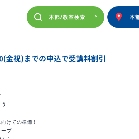
本部/教室検索
本
0(金祝)までの申込で受講料割引
す
ょう！
に向けての準備！
キープ！