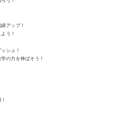
切ろう！
成績アップ！
えよう！
ダッシュ！
数学の力を伸ばそう！
円！