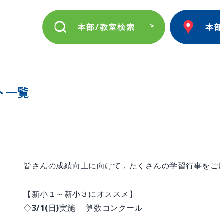
本部/教室検索
本
ト一覧
皆さんの成績向上に向けて，たくさんの学習行事をご
【新小１～新小３にオススメ】
◇3/1(日)実施 算数コンクール