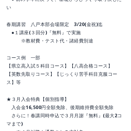
い
春期講習 八戸本部会場限定 3/20(金祝)迄
●１講座(３回分)『無料』で実施
※教材費・テスト代・諸経費別途
コース例 一部
【県立高入試５科目コース】【八高合格コース】
【英数先取りコース】【じっくり苦手科目克服コー
ス】等
★３月入会特典【個別指導】
入会金16,500円全額免除、後期維持費全額免除
さらに！春講同時申込で３月月謝『無料』(最大2コ
マまで)