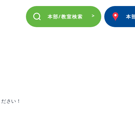
本部/教室検索
本
ください！