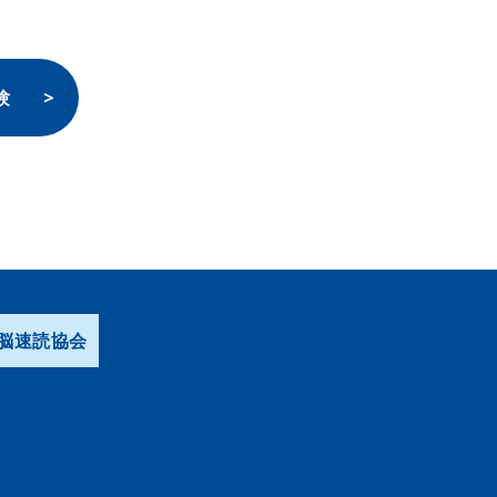
験
脳速読協会