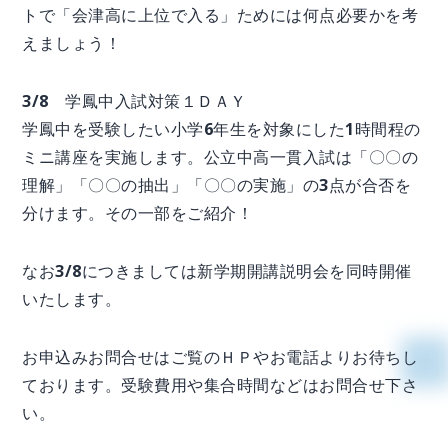
トで「会津高に上位で入る」ためには何点必要かを考
えましょう！
3/8 学鳳中入試対策１ＤＡＹ
学鳳中を受験したい小学6年生を対象にした1時間程の
ミニ講座を実施します。公立中高一貫入試は「〇〇の
理解」「〇〇の抽出」「〇〇の実施」の3点が合否を
分けます。その一部をご紹介！
なお3/8につきましては新学期開講説明会を同時開催
いたします。
お申込みお問合せはご覧のＨＰやお電話よりお待ちし
ております。受験費用や集合時間などはお問合せ下さ
い。