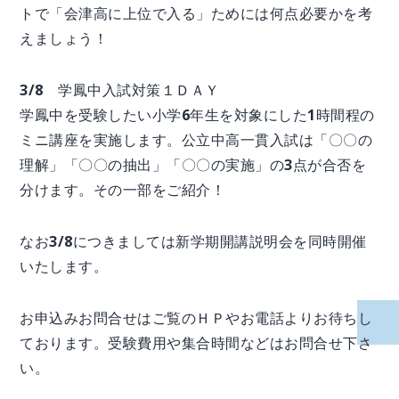
トで「会津高に上位で入る」ためには何点必要かを考
えましょう！
3/8 学鳳中入試対策１ＤＡＹ
学鳳中を受験したい小学6年生を対象にした1時間程の
ミニ講座を実施します。公立中高一貫入試は「〇〇の
理解」「〇〇の抽出」「〇〇の実施」の3点が合否を
分けます。その一部をご紹介！
なお3/8につきましては新学期開講説明会を同時開催
いたします。
お申込みお問合せはご覧のＨＰやお電話よりお待ちし
ております。受験費用や集合時間などはお問合せ下さ
い。