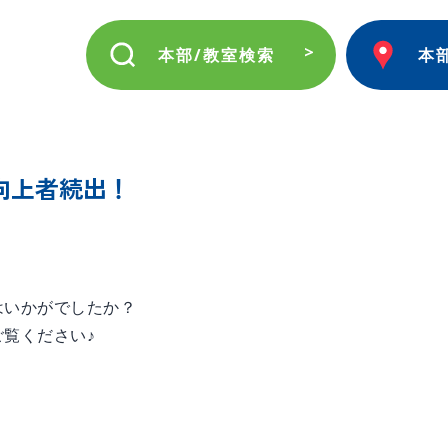
本部/教室検索
本
向上者続出！
はいかがでしたか？
覧ください♪