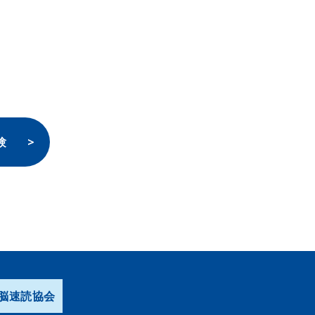
験
脳速読協会