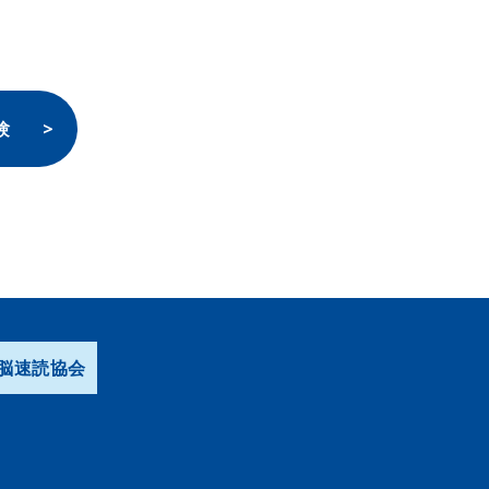
験
脳速読協会