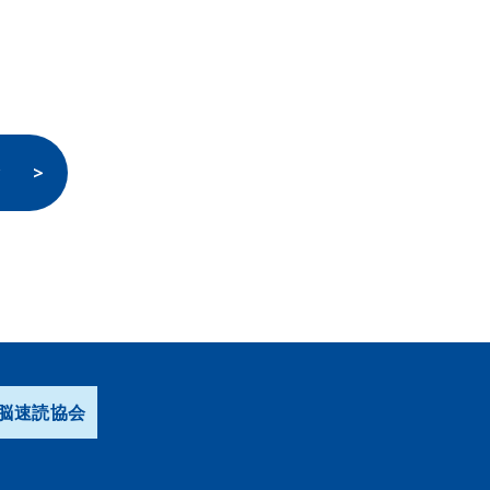
験
脳速読協会