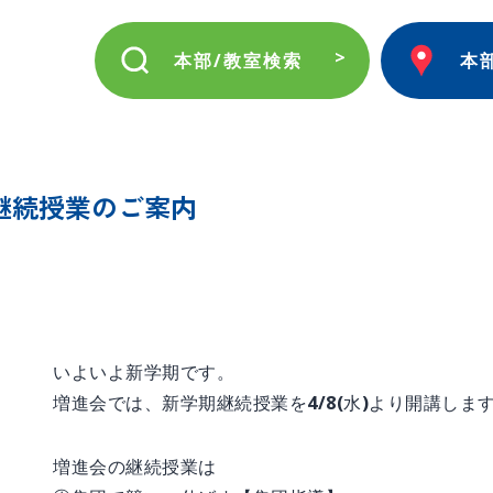
本部/教室検索
本
継続授業のご案内
いよいよ新学期です。
増進会では、新学期継続授業を4/8(水)より開講しま
増進会の継続授業は