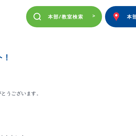
本部/教室検索
本
ト！
がとうございます。
！