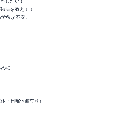
とかしたい！
勉強法を教えて！
進学後が不安。
早めに！
0/金曜定休・日曜休館有り）