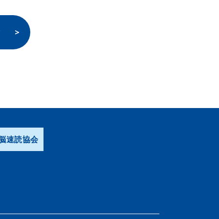
験
脳速読協会