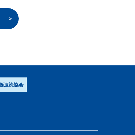
験
脳速読協会