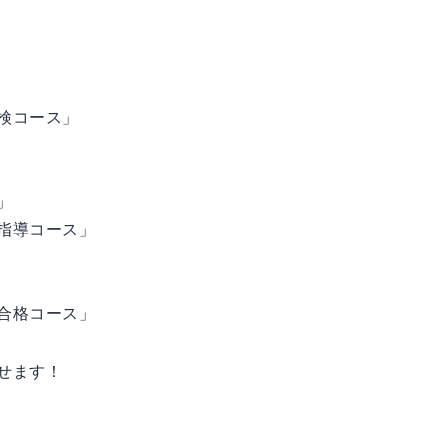
検コース」
」
指導コース」
合格コース」
せます！